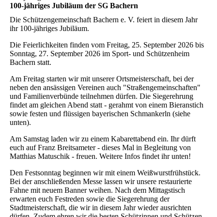
100-jähriges Jubiläum der SG Bachern
Die Schützengemeinschaft Bachern e. V. feiert in diesem Jahr
ihr 100-jähriges Jubiläum.
Die Feierlichkeiten finden vom Freitag, 25. September 2026 bis
Sonntag, 27. September 2026 im Sport- und Schützenheim
Bachern statt.
Am Freitag starten wir mit unserer Ortsmeisterschaft, bei der
neben den ansässigen Vereinen auch "Straßengemeinschaften"
und Familienverbünde teilnehmen dürfen. Die Siegerehrung
findet am gleichen Abend statt - gerahmt von einem Bieranstich
sowie festen und flüssigen bayerischen Schmankerln (siehe
unten).
Am Samstag laden wir zu einem Kabarettabend ein. Ihr dürft
euch auf Franz Breitsameter - dieses Mal in Begleitung von
Matthias Matuschik - freuen. Weitere Infos findet ihr unten!
Den Festsonntag beginnen wir mit einem Weißwurstfrühstück.
Bei der anschließenden Messe lassen wir unsere restaurierte
Fahne mit neuem Banner weihen. Nach dem Mittagstisch
erwarten euch Festreden sowie die Siegerehrung der
Stadtmeisterschaft, die wir in diesem Jahr wieder ausrichten
dürfen. Zudem ehren wir die besten Schützinnen und Schützen