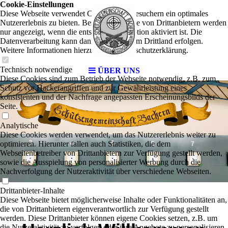
Cookie-Einstellungen
Diese Webseite verwendet Cookies, um Besuchern ein optimales
Nutzererlebnis zu bieten. Bestimmte Inhalte von Drittanbietern werden
nur angezeigt, wenn die entsprechende Option aktiviert ist. Die
Datenverarbeitung kann dann auch in einem Drittland erfolgen.
Weitere Informationen hierzu in der Datenschutzerklärung.
Technisch notwendige
ÜBER UNS
Diese Cookies sind zum Betrieb der Webseite notwendig, z.B. zum
Schutz vor Hackerangriffen und zur Gewährleistung eines
konsistenten und der Nachfrage angepassten Erscheinungsbilds der
Seite.
Analytische
Diese Cookies werden verwendet, um das Nutzererlebnis weiter zu
optimieren. Hierunter fallen auch Statistiken, die dem
Webseitenbetreiber von Drittanbietern zur Verfügung gestellt werden,
sowie die Ausspielung von personalisierter Werbung durch die
Nachverfolgung der Nutzeraktivität über verschiedene Webseiten.
Drittanbieter-Inhalte
Diese Webseite bietet möglicherweise Inhalte oder Funktionalitäten an,
die von Drittanbietern eigenverantwortlich zur Verfügung gestellt
werden. Diese Drittanbieter können eigene Cookies setzen, z.B. um
die Nutzeraktivität zu verfolgen oder ihre Angebote zu personalisieren