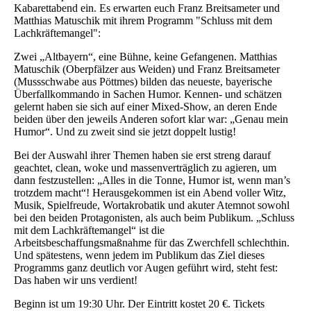
Kabarettabend ein. Es erwarten euch Franz Breitsameter und
Matthias Matuschik mit ihrem Programm "Schluss mit dem
Lachkräftemangel":
Zwei „Altbayern“, eine Bühne, keine Gefangenen. Matthias
Matuschik (Oberpfälzer aus Weiden) und Franz Breitsameter
(Mussschwabe aus Pöttmes) bilden das neueste, bayerische
Überfallkommando in Sachen Humor. Kennen- und schätzen
gelernt haben sie sich auf einer Mixed-Show, an deren Ende
beiden über den jeweils Anderen sofort klar war: „Genau mein
Humor“. Und zu zweit sind sie jetzt doppelt lustig!
Bei der Auswahl ihrer Themen haben sie erst streng darauf
geachtet, clean, woke und massenverträglich zu agieren, um
dann festzustellen: „Alles in die Tonne, Humor ist, wenn man’s
trotzdem macht“! Herausgekommen ist ein Abend voller Witz,
Musik, Spielfreude, Wortakrobatik und akuter Atemnot sowohl
bei den beiden Protagonisten, als auch beim Publikum. „Schluss
mit dem Lachkräftemangel“ ist die
Arbeitsbeschaffungsmaßnahme für das Zwerchfell schlechthin.
Und spätestens, wenn jedem im Publikum das Ziel dieses
Programms ganz deutlich vor Augen geführt wird, steht fest:
Das haben wir uns verdient!
Beginn ist um 19:30 Uhr. Der Eintritt kostet 20 €. Tickets