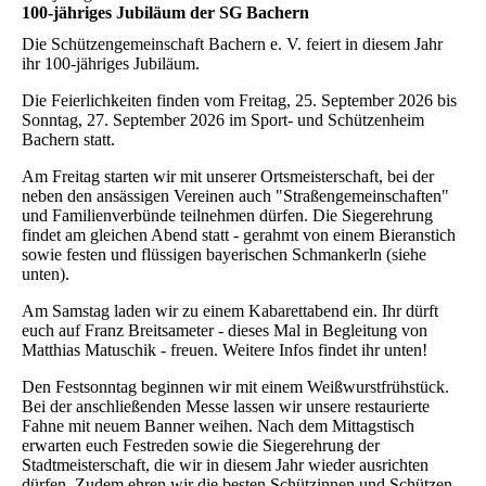
100-jähriges Jubiläum der SG Bachern
Die Schützengemeinschaft Bachern e. V. feiert in diesem Jahr
ihr 100-jähriges Jubiläum.
Die Feierlichkeiten finden vom Freitag, 25. September 2026 bis
Sonntag, 27. September 2026 im Sport- und Schützenheim
Bachern statt.
Am Freitag starten wir mit unserer Ortsmeisterschaft, bei der
neben den ansässigen Vereinen auch "Straßengemeinschaften"
und Familienverbünde teilnehmen dürfen. Die Siegerehrung
findet am gleichen Abend statt - gerahmt von einem Bieranstich
sowie festen und flüssigen bayerischen Schmankerln (siehe
unten).
Am Samstag laden wir zu einem Kabarettabend ein. Ihr dürft
euch auf Franz Breitsameter - dieses Mal in Begleitung von
Matthias Matuschik - freuen. Weitere Infos findet ihr unten!
Den Festsonntag beginnen wir mit einem Weißwurstfrühstück.
Bei der anschließenden Messe lassen wir unsere restaurierte
Fahne mit neuem Banner weihen. Nach dem Mittagstisch
erwarten euch Festreden sowie die Siegerehrung der
Stadtmeisterschaft, die wir in diesem Jahr wieder ausrichten
dürfen. Zudem ehren wir die besten Schützinnen und Schützen