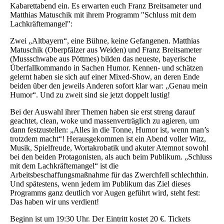
Kabarettabend ein. Es erwarten euch Franz Breitsameter und
Matthias Matuschik mit ihrem Programm "Schluss mit dem
Lachkräftemangel":
Zwei „Altbayern“, eine Bühne, keine Gefangenen. Matthias
Matuschik (Oberpfälzer aus Weiden) und Franz Breitsameter
(Mussschwabe aus Pöttmes) bilden das neueste, bayerische
Überfallkommando in Sachen Humor. Kennen- und schätzen
gelernt haben sie sich auf einer Mixed-Show, an deren Ende
beiden über den jeweils Anderen sofort klar war: „Genau mein
Humor“. Und zu zweit sind sie jetzt doppelt lustig!
Bei der Auswahl ihrer Themen haben sie erst streng darauf
geachtet, clean, woke und massenverträglich zu agieren, um
dann festzustellen: „Alles in die Tonne, Humor ist, wenn man’s
trotzdem macht“! Herausgekommen ist ein Abend voller Witz,
Musik, Spielfreude, Wortakrobatik und akuter Atemnot sowohl
bei den beiden Protagonisten, als auch beim Publikum. „Schluss
mit dem Lachkräftemangel“ ist die
Arbeitsbeschaffungsmaßnahme für das Zwerchfell schlechthin.
Und spätestens, wenn jedem im Publikum das Ziel dieses
Programms ganz deutlich vor Augen geführt wird, steht fest:
Das haben wir uns verdient!
Beginn ist um 19:30 Uhr. Der Eintritt kostet 20 €. Tickets