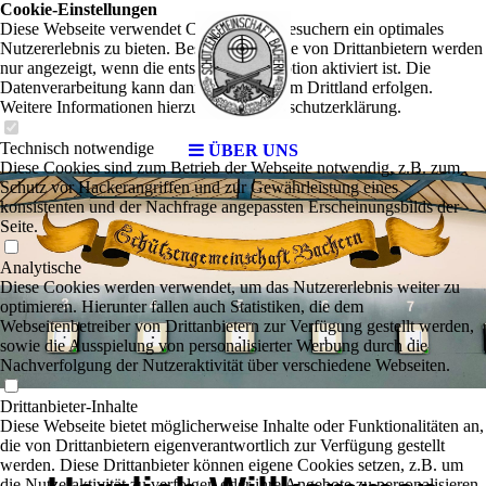
Cookie-Einstellungen
Diese Webseite verwendet Cookies, um Besuchern ein optimales
Nutzererlebnis zu bieten. Bestimmte Inhalte von Drittanbietern werden
nur angezeigt, wenn die entsprechende Option aktiviert ist. Die
Datenverarbeitung kann dann auch in einem Drittland erfolgen.
Weitere Informationen hierzu in der Datenschutzerklärung.
Technisch notwendige
ÜBER UNS
Diese Cookies sind zum Betrieb der Webseite notwendig, z.B. zum
Schutz vor Hackerangriffen und zur Gewährleistung eines
konsistenten und der Nachfrage angepassten Erscheinungsbilds der
Seite.
Analytische
Diese Cookies werden verwendet, um das Nutzererlebnis weiter zu
optimieren. Hierunter fallen auch Statistiken, die dem
Webseitenbetreiber von Drittanbietern zur Verfügung gestellt werden,
sowie die Ausspielung von personalisierter Werbung durch die
Nachverfolgung der Nutzeraktivität über verschiedene Webseiten.
Drittanbieter-Inhalte
Diese Webseite bietet möglicherweise Inhalte oder Funktionalitäten an,
die von Drittanbietern eigenverantwortlich zur Verfügung gestellt
werden. Diese Drittanbieter können eigene Cookies setzen, z.B. um
die Nutzeraktivität zu verfolgen oder ihre Angebote zu personalisieren